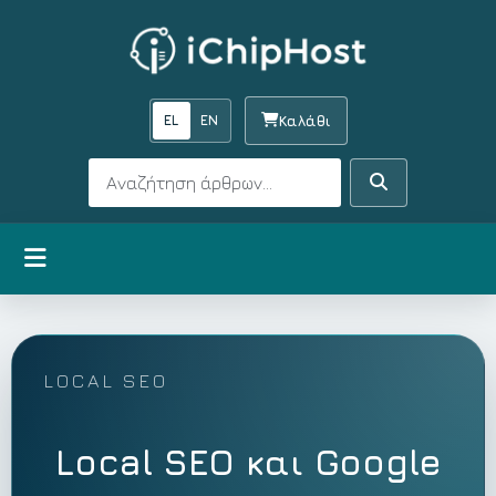
EL
EN
Καλάθι
Αναζήτηση
Αναζήτηση
Άνοιγμα μενού
LOCAL SEO
Local SEO και Google