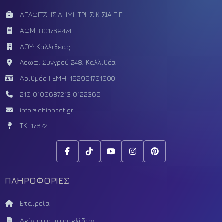
ΔΕΛΦΙΤΖΗΣ ΔΗΜΗΤΡΗΣ Κ ΣΙΑ Ε.Ε
ΑΦΜ: 801769474
ΔΟΥ: Καλλιθέας
Λεωφ. Συγγρού 248, Καλλιθέα
Αριθμός ΓΕΜΗ: 162991701000
210 0100687
213 0122366
info@ichiphost.gr
ΤΚ: 17672
ΠΛΗΡΟΦΟΡΙΕΣ
Εταιρεία
Δείγματα Ιστοσελίδων