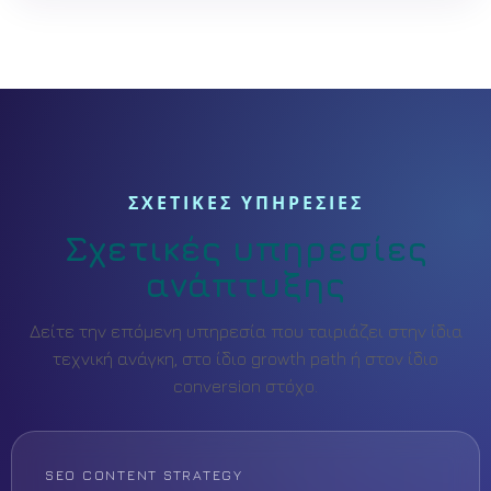
ΣΧΕΤΙΚΕΣ ΥΠΗΡΕΣΙΕΣ
Σχετικές υπηρεσίες
ανάπτυξης
Δείτε την επόμενη υπηρεσία που ταιριάζει στην ίδια
τεχνική ανάγκη, στο ίδιο growth path ή στον ίδιο
conversion στόχο.
SEO CONTENT STRATEGY