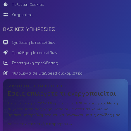
Πολιτική Cookies
Υπηρεσίες
ΒΑΣΙΚΕΣ ΥΠΗΡΕΣΙΕΣ
Σχεδίαση Ιστοσελίδων
Προώθηση Ιστοσελίδων
Στρατηγική προώθησης
Φιλοξενία σε LiteSpeed διακομιστές
ΙΔΙΩΤΙΚΌΤΗΤΑ ΚΑΙ ΜΕΤΡΉΣΕΙΣ
ΚΑΤΑΣΚΕΥΗ
Εσείς επιλέγετε τι ενεργοποιείται
Προσαρμοσμένη ανάπτυξη
Τα απαραίτητα cookies κρατούν το site λειτουργικό. Με τη
συγκατάθεσή σας χρησιμοποιούμε στατιστικά για να
Θεματικό Πρότυπο
βρίσκουμε προβλήματα και να βελτιώνουμε τις σελίδες μας.
PrestaShop
Δείτε την πολιτική απορρήτου