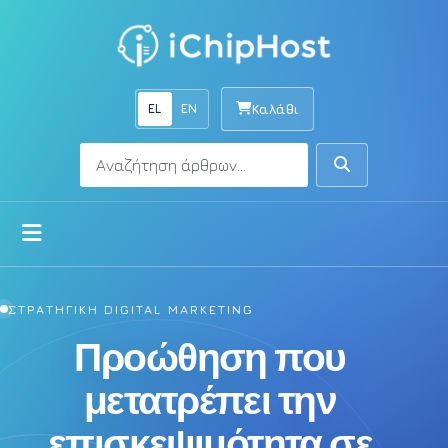
EL
EN
Καλάθι
Αναζήτηση
Αναζήτηση
Άνοιγμα μενού
ΣΤΡΑΤΗΓΙΚΗ DIGITAL MARKETING
Προώθηση που
μετατρέπει την
επισκεψιμότητα σε