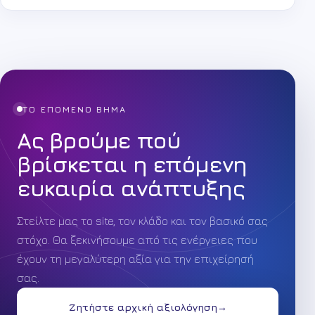
ΤΟ ΕΠΟΜΕΝΟ ΒΗΜΑ
Ας βρούμε πού
βρίσκεται η επόμενη
ευκαιρία ανάπτυξης
Στείλτε μας το site, τον κλάδο και τον βασικό σας
στόχο. Θα ξεκινήσουμε από τις ενέργειες που
έχουν τη μεγαλύτερη αξία για την επιχείρησή
σας.
Ζητήστε αρχική αξιολόγηση
→