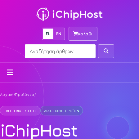
EL
EN
Καλάθι
Αναζήτηση
Αναζήτηση
Άνοιγμα μενού
Αρχική
/
Προϊόντα
/
FREE TRIAL + FULL
ΔΙΑΘΈΣΙΜΟ ΠΡΟΪΌΝ
iChipHost