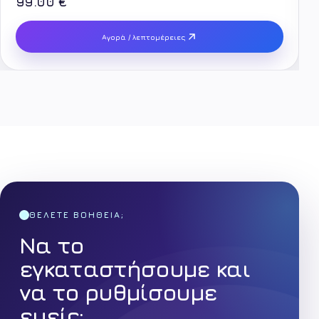
99.00 €
Αγορά / λεπτομέρειες
ΘΈΛΕΤΕ ΒΟΉΘΕΙΑ;
Να το
εγκαταστήσουμε και
να το ρυθμίσουμε
εμείς;