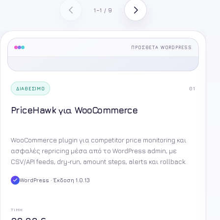
1–1 / 9
ΠΡΌΣΘΕΤΑ WORDPRESS
01
ΔΙΑΘΈΣΙΜΟ
PriceHawk για WooCommerce
WooCommerce plugin για competitor price monitoring και
ασφαλές repricing μέσα από το WordPress admin, με
CSV/API feeds, dry-run, amount steps, alerts και rollback.
WordPress · Έκδοση 1.0.13
ΤΙΜΉ