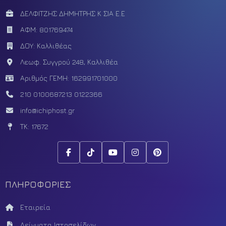
ΔΕΛΦΙΤΖΗΣ ΔΗΜΗΤΡΗΣ Κ ΣΙΑ Ε.Ε
ΑΦΜ: 801769474
ΔΟΥ: Καλλιθέας
Λεωφ. Συγγρού 248, Καλλιθέα
Αριθμός ΓΕΜΗ: 162991701000
210 0100687
213 0122366
info@ichiphost.gr
ΤΚ: 17672
ΠΛΗΡΟΦΟΡΙΕΣ
Εταιρεία
Δείγματα Ιστοσελίδων