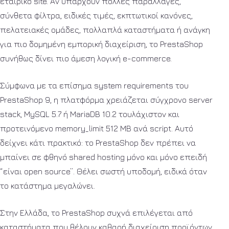
εταιρικό site. Αν υπάρχουν πολλές παραλλαγές,
σύνθετα φίλτρα, ειδικές τιμές, εκπτωτικοί κανόνες,
πελατειακές ομάδες, πολλαπλά καταστήματα ή ανάγκη
για πιο δομημένη εμπορική διαχείριση, το PrestaShop
συνήθως δίνει πιο άμεση λογική e-commerce.
Σύμφωνα με τα επίσημα system requirements του
PrestaShop 9, η πλατφόρμα χρειάζεται σύγχρονο server
stack, MySQL 5.7 ή MariaDB 10.2 τουλάχιστον και
προτεινόμενο memory_limit 512 MB ανά script. Αυτό
δείχνει κάτι πρακτικό: το PrestaShop δεν πρέπει να
μπαίνει σε φθηνό shared hosting μόνο και μόνο επειδή
“είναι open source”. Θέλει σωστή υποδομή, ειδικά όταν
το κατάστημα μεγαλώνει.
Στην Ελλάδα, το PrestaShop συχνά επιλέγεται από
καταστήματα που θέλουν καθαρή διαχείριση προϊόντων,