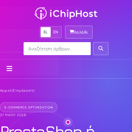
EL
EN
Καλάθι
Αναζήτηση
Αναζήτηση
Άνοιγμα μενού
Αρχική
/
Ενημέρωση
/
E-COMMERCE OPTIMIZATION
27 ΜΑΪ́ΟΥ 2026
PrestaShop ή