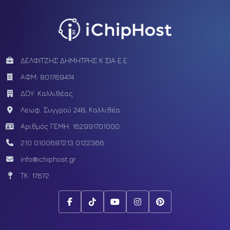
ΔΕΛΦΙΤΖΗΣ ΔΗΜΗΤΡΗΣ Κ ΣΙΑ Ε.Ε
ΑΦΜ: 801769474
ΔΟΥ: Καλλιθέας
Λεωφ. Συγγρού 248, Καλλιθέα
Αριθμός ΓΕΜΗ: 162991701000
210 0100687
213 0122366
info@ichiphost.gr
ΤΚ: 17672