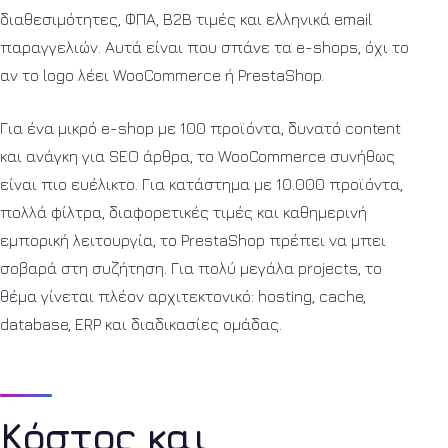
διαθεσιμότητες, ΦΠΑ, B2B τιμές και ελληνικά email
παραγγελιών. Αυτά είναι που σπάνε τα e-shops, όχι το
αν το logo λέει WooCommerce ή PrestaShop.
Για ένα μικρό e-shop με 100 προϊόντα, δυνατό content
και ανάγκη για SEO άρθρα, το WooCommerce συνήθως
είναι πιο ευέλικτο. Για κατάστημα με 10.000 προϊόντα,
πολλά φίλτρα, διαφορετικές τιμές και καθημερινή
εμπορική λειτουργία, το PrestaShop πρέπει να μπει
σοβαρά στη συζήτηση. Για πολύ μεγάλα projects, το
θέμα γίνεται πλέον αρχιτεκτονικό: hosting, cache,
database, ERP και διαδικασίες ομάδας.
Κόστος και