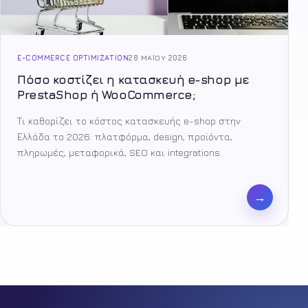
E-COMMERCE OPTIMIZATION
28 ΜΑΪ́ΟΥ 2026
Πόσο κοστίζει η κατασκευή e-shop με
PrestaShop ή WooCommerce;
Τι καθορίζει το κόστος κατασκευής e-shop στην
Ελλάδα το 2026: πλατφόρμα, design, προϊόντα,
πληρωμές, μεταφορικά, SEO και integrations.
→
Facebook
Tiktok
Youtube
Instagram
Pinterest