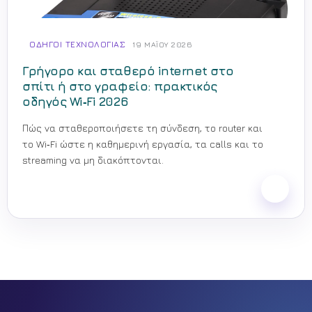
ΟΔΗΓΟΊ ΤΕΧΝΟΛΟΓΊΑΣ
19 ΜΑΪ́ΟΥ 2026
Γρήγορο και σταθερό internet στο
σπίτι ή στο γραφείο: πρακτικός
οδηγός Wi‑Fi 2026
Πώς να σταθεροποιήσετε τη σύνδεση, το router και
το Wi‑Fi ώστε η καθημερινή εργασία, τα calls και το
streaming να μη διακόπτονται.
Facebook
Tiktok
Youtube
Instagram
Pinterest