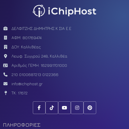
ΔΕΛΦΙΤΖΗΣ ΔΗΜΗΤΡΗΣ Κ ΣΙΑ Ε.Ε
ΑΦΜ: 801769474
ΔΟΥ: Καλλιθέας
Λεωφ. Συγγρού 248, Καλλιθέα
Αριθμός ΓΕΜΗ: 162991701000
210 0100687
213 0122366
info@ichiphost.gr
ΤΚ: 17672
ΠΛΗΡΟΦΟΡΙΕΣ