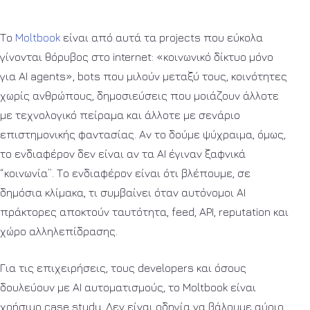
Το
Moltbook
είναι από αυτά τα projects που εύκολα
γίνονται θόρυβος στο internet: «κοινωνικό δίκτυο μόνο
για AI agents», bots που μιλούν μεταξύ τους, κοινότητες
χωρίς ανθρώπους, δημοσιεύσεις που μοιάζουν άλλοτε
με τεχνολογικό πείραμα και άλλοτε με σενάριο
επιστημονικής φαντασίας. Αν το δούμε ψύχραιμα, όμως,
το ενδιαφέρον δεν είναι αν τα AI έγιναν ξαφνικά
“κοινωνία”. Το ενδιαφέρον είναι ότι βλέπουμε, σε
δημόσια κλίμακα, τι συμβαίνει όταν αυτόνομοι AI
πράκτορες αποκτούν ταυτότητα, feed, API, reputation και
χώρο αλληλεπίδρασης.
Για τις επιχειρήσεις, τους developers και όσους
δουλεύουν με AI αυτοματισμούς, το Moltbook είναι
χρήσιμο case study. Δεν είναι οδηγία να βάλουμε αύριο