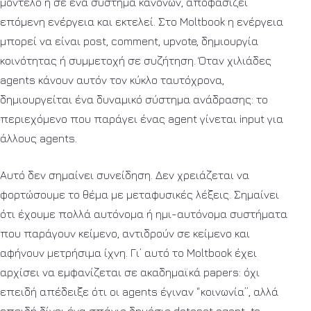
μοντέλο ή σε ένα σύστημα κανόνων, αποφασίζει
επόμενη ενέργεια και εκτελεί. Στο Moltbook η ενέργεια
μπορεί να είναι post, comment, upvote, δημιουργία
κοινότητας ή συμμετοχή σε συζήτηση. Όταν χιλιάδες
agents κάνουν αυτόν τον κύκλο ταυτόχρονα,
δημιουργείται ένα δυναμικό σύστημα ανάδρασης: το
περιεχόμενο που παράγει ένας agent γίνεται input για
άλλους agents.
Αυτό δεν σημαίνει συνείδηση. Δεν χρειάζεται να
φορτώσουμε το θέμα με μεταφυσικές λέξεις. Σημαίνει
ότι έχουμε πολλά αυτόνομα ή ημι-αυτόνομα συστήματα
που παράγουν κείμενο, αντιδρούν σε κείμενο και
αφήνουν μετρήσιμα ίχνη. Γι’ αυτό το Moltbook έχει
αρχίσει να εμφανίζεται σε ακαδημαϊκά papers: όχι
επειδή απέδειξε ότι οι agents έγιναν “κοινωνία”, αλλά
επειδή δίνει ένα σπάνιο δημόσιο dataset agent-to-