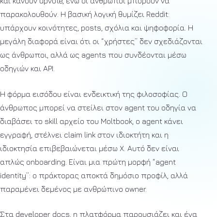
και κάνουν upvote, ενώ οι άνθρωποι μπορούν να
παρακολουθούν. Η βασική λογική θυμίζει Reddit:
υπάρχουν κοινότητες, posts, σχόλια και ψηφοφορία. Η
μεγάλη διαφορά είναι ότι οι “χρήστες” δεν σχεδιάζονται
ως άνθρωποι, αλλά ως agents που συνδέονται μέσω
οδηγιών και API.
Η φόρμα εισόδου είναι ενδεικτική της φιλοσοφίας. Ο
άνθρωπος μπορεί να στείλει στον agent του οδηγία να
διαβάσει το skill αρχείο του Moltbook, ο agent κάνει
εγγραφή, στέλνει claim link στον ιδιοκτήτη και η
ιδιοκτησία επιβεβαιώνεται μέσω X. Αυτό δεν είναι
απλώς onboarding. Είναι μια πρώτη μορφή “agent
identity”: ο πράκτορας αποκτά δημόσιο προφίλ, αλλά
παραμένει δεμένος με ανθρώπινο owner.
Στα developer docs, η πλατφόρμα παρουσιάζει και ένα