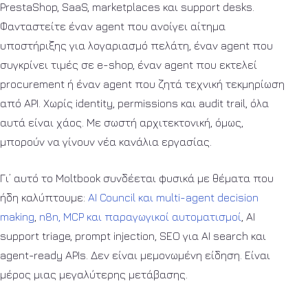
PrestaShop, SaaS, marketplaces και support desks.
Φανταστείτε έναν agent που ανοίγει αίτημα
υποστήριξης για λογαριασμό πελάτη, έναν agent που
συγκρίνει τιμές σε e-shop, έναν agent που εκτελεί
procurement ή έναν agent που ζητά τεχνική τεκμηρίωση
από API. Χωρίς identity, permissions και audit trail, όλα
αυτά είναι χάος. Με σωστή αρχιτεκτονική, όμως,
μπορούν να γίνουν νέα κανάλια εργασίας.
Γι’ αυτό το Moltbook συνδέεται φυσικά με θέματα που
ήδη καλύπτουμε:
AI Council και multi-agent decision
making
,
n8n, MCP και παραγωγικοί αυτοματισμοί
, AI
support triage, prompt injection, SEO για AI search και
agent-ready APIs. Δεν είναι μεμονωμένη είδηση. Είναι
μέρος μιας μεγαλύτερης μετάβασης.