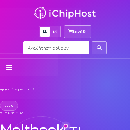
EL
EN
Καλάθι
Αναζήτηση
Αναζήτηση
Άνοιγμα μενού
Αρχική
/
Ενημέρωση
/
BLOG
19 ΜΑΪ́ΟΥ 2026
Moltbook: τι