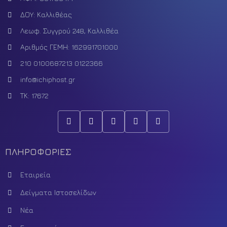
ΔΟΥ: Καλλιθέας
Λεωφ. Συγγρού 248, Καλλιθέα
Αριθμός ΓΕΜΗ: 162991701000
210 0100687
213 0122366
info@ichiphost.gr
ΤΚ: 17672
ΠΛΗΡΟΦΟΡΙΕΣ
Εταιρεία
Δείγματα Ιστοσελίδων
Νέα