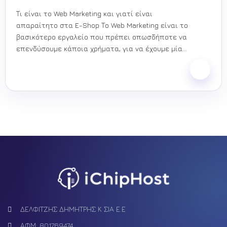
Τι είναι το Web Marketing και γιατί είναι
απαραίτητο στα E-Shop Το Web Marketing είναι το
βασικότερο εργαλείο που πρέπει οπωσδήποτε να
επενδύσουμε κάποια χρήματα, για να έχουμε μία
ιστοσελίδα που να μην την...
Facebook
Tiktok
Youtube
Instagram
Pinterest
ΔΕΛΦΙΤΖΗΣ ΔΗΜΗΤΡΗΣ Κ ΣΙΑ Ε.Ε
ΑΦΜ: 801769474