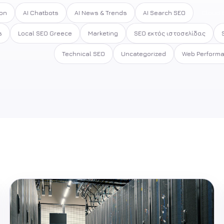
ion
AI Chatbots
AI News & Trends
AI Search SEO
Cloud &
s
Local SEO Greece
Marketing
SEO εκτός ιστοσελίδας
Technical SEO
Uncategorized
Web Perform