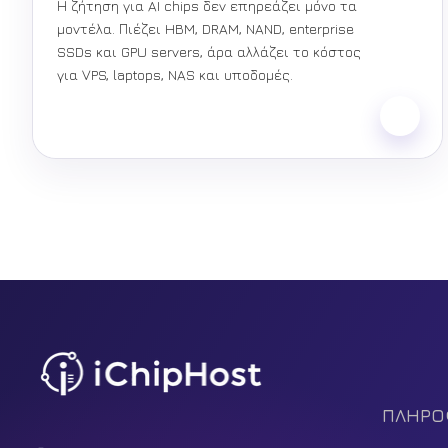
Η ζήτηση για AI chips δεν επηρεάζει μόνο τα
μοντέλα. Πιέζει HBM, DRAM, NAND, enterprise
SSDs και GPU servers, άρα αλλάζει το κόστος
για VPS, laptops, NAS και υποδομές.
Facebook
Tiktok
Youtube
Instagram
Pinterest
ΠΛΗΡΟ