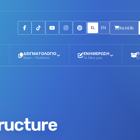
Facebook
Tiktok
Youtube
Instagram
Pinterest
EL
EN
Καλάθι
ΔΕΙΓΜΑΤΟΛΟΓΙΟ
ΕΝΗΜΕΡΩΣΗ
Π
Έργα – Πελάτες
Τα Νέα μας
Di
tructure