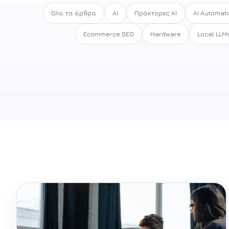
Όλα τα άρθρα
AI
Πράκτορες AI
AI Automat
Ecommerce SEO
Hardware
Local LLM