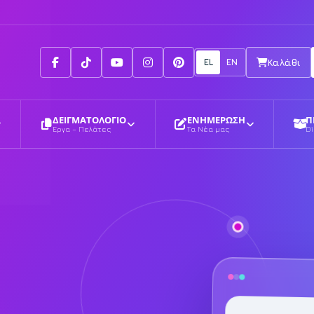
Facebook
Tiktok
Youtube
Instagram
Pinterest
EL
EN
Καλάθι
ΔΕΙΓΜΑΤΟΛΟΓΙΟ
ΕΝΗΜΕΡΩΣΗ
Π
Έργα – Πελάτες
Τα Νέα μας
Di