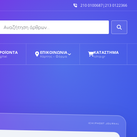
210 0100687
|
213 0122366
Αναζήτηση
Αναζήτη
ΡΟΪΟΝΤΑ
ΕΠΙΚΟΙΝΩΝΙΑ
ΚΑΤΑΣΤΗΜΑ
gital
Χάρτης – Φόρμα
ichip.gr
ICHIPHOST JOURNAL