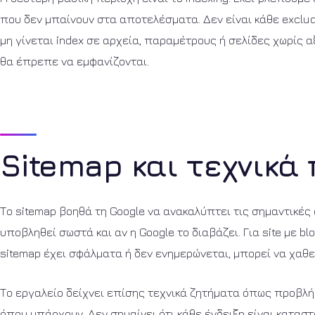
που δεν μπαίνουν στα αποτελέσματα. Δεν είναι κάθε exclu
μη γίνεται index σε αρχεία, παραμέτρους ή σελίδες χωρίς α
θα έπρεπε να εμφανίζονται.
Sitemap και τεχνικ
Το sitemap βοηθά τη Google να ανακαλύπτει τις σημαντικές
υποβληθεί σωστά και αν η Google το διαβάζει. Για site με bl
sitemap έχει σφάλματα ή δεν ενημερώνεται, μπορεί να χαθε
Το εργαλείο δείχνει επίσης τεχνικά ζητήματα όπως προβλήμα
όπου υπάρχουν. Δεν σημαίνει ότι κάθε ένδειξη είναι καταστ