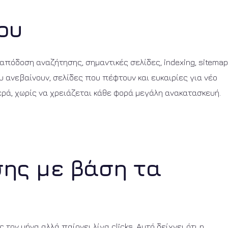
ου
 απόδοση αναζήτησης, σημαντικές σελίδες, indexing, sitemap
υ ανεβαίνουν, σελίδες που πέφτουν και ευκαιρίες για νέο
ερά, χωρίς να χρειάζεται κάθε φορά μεγάλη ανακατασκευή.
ης με βάση τα
τον μήνα αλλά παίρνει λίγα clicks. Αυτό δείχνει ότι η