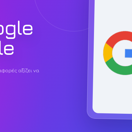
ogle
le
αφορές αξίζει να