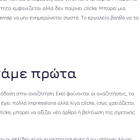
τητα εμφανίζεται αλλά δεν παίρνει clicks. Μπορεί μια
temap να μην ενημερώνεται σωστά. Το εργαλείο βοηθά να τα
τάμε πρώτα
όδοση στην αναζήτηση. Εκεί φαίνονται οι αναζητήσεις, τα
α έχει πολλά impressions αλλά λίγα clicks, ίσως χρειάζεται
clicks, μπορεί να αξίζει νέο άρθρο ή βελτίωση της σχετικής
 αν οι σελίδες είναι ευρετηριασμένες ή αν υπάρχει λόγος