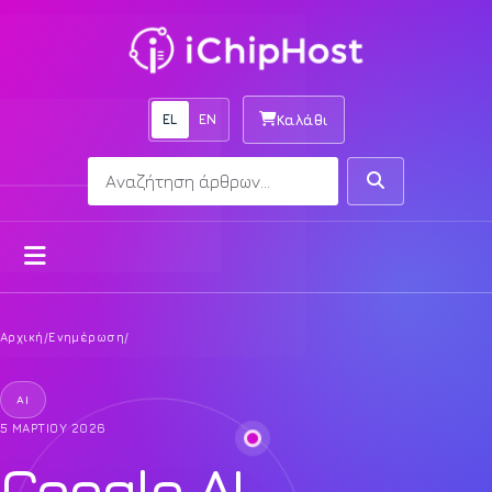
EL
EN
Καλάθι
Αναζήτηση
Αναζήτηση
Άνοιγμα μενού
Αρχική
/
Ενημέρωση
/
AI
5 ΜΑΡΤΊΟΥ 2026
Google AI