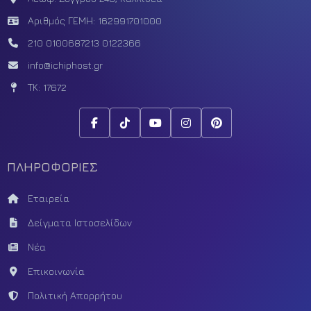
Αριθμός ΓΕΜΗ: 162991701000
210 0100687
213 0122366
info@ichiphost.gr
ΤΚ: 17672
ΠΛΗΡΟΦΟΡΙΕΣ
Εταιρεία
Δείγματα Ιστοσελίδων
Νέα
Επικοινωνία
Πολιτική Απορρήτου