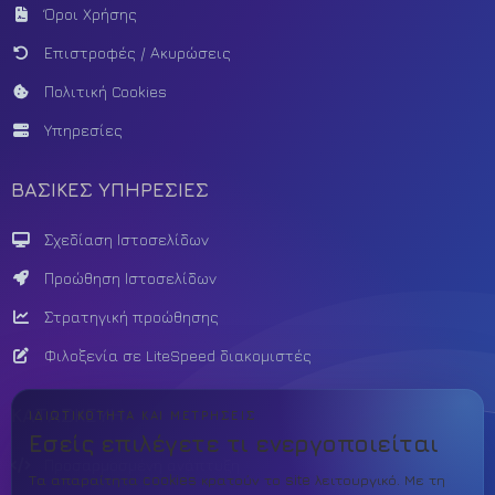
Όροι Χρήσης
Επιστροφές / Ακυρώσεις
Πολιτική Cookies
Υπηρεσίες
ΒΑΣΙΚΕΣ ΥΠΗΡΕΣΙΕΣ
Σχεδίαση Ιστοσελίδων
Προώθηση Ιστοσελίδων
Στρατηγική προώθησης
Φιλοξενία σε LiteSpeed διακομιστές
ΚΑΤΑΣΚΕΥΗ
ΙΔΙΩΤΙΚΌΤΗΤΑ ΚΑΙ ΜΕΤΡΉΣΕΙΣ
Εσείς επιλέγετε τι ενεργοποιείται
Προσαρμοσμένη ανάπτυξη
Τα απαραίτητα cookies κρατούν το site λειτουργικό. Με τη