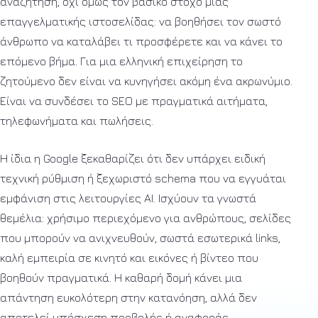
αναζήτηση, όχι όμως τον βασικό στόχο μιας
επαγγελματικής ιστοσελίδας: να βοηθήσει τον σωστό
άνθρωπο να καταλάβει τι προσφέρετε και να κάνει το
επόμενο βήμα. Για μια ελληνική επιχείρηση το
ζητούμενο δεν είναι να κυνηγήσει ακόμη ένα ακρωνύμιο.
Είναι να συνδέσει το SEO με πραγματικά αιτήματα,
τηλεφωνήματα και πωλήσεις.
Η ίδια η Google ξεκαθαρίζει ότι δεν υπάρχει ειδική
τεχνική ρύθμιση ή ξεχωριστό schema που να εγγυάται
εμφάνιση στις λειτουργίες AI. Ισχύουν τα γνωστά
θεμέλια: χρήσιμο περιεχόμενο για ανθρώπους, σελίδες
που μπορούν να ανιχνευθούν, σωστά εσωτερικά links,
καλή εμπειρία σε κινητό και εικόνες ή βίντεο που
βοηθούν πραγματικά. Η καθαρή δομή κάνει μια
απάντηση ευκολότερη στην κατανόηση, αλλά δεν
αποτελεί υπόσχεση προβολής ή αναφοράς.