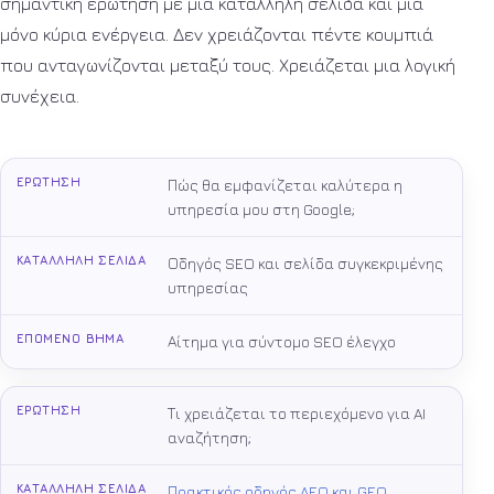
σημαντική ερώτηση με μία κατάλληλη σελίδα και μία
μόνο κύρια ενέργεια. Δεν χρειάζονται πέντε κουμπιά
που ανταγωνίζονται μεταξύ τους. Χρειάζεται μια λογική
συνέχεια.
Ερώτηση του πελάτη
Σελίδα που πρέπει να απαντά
Κατάλληλο επόμενο βήμα
Πώς θα εμφανίζεται καλύτερα η
υπηρεσία μου στη Google;
Οδηγός SEO και σελίδα συγκεκριμένης
υπηρεσίας
Αίτημα για σύντομο SEO έλεγχο
Τι χρειάζεται το περιεχόμενο για AI
αναζήτηση;
Πρακτικός οδηγός AEO και GEO