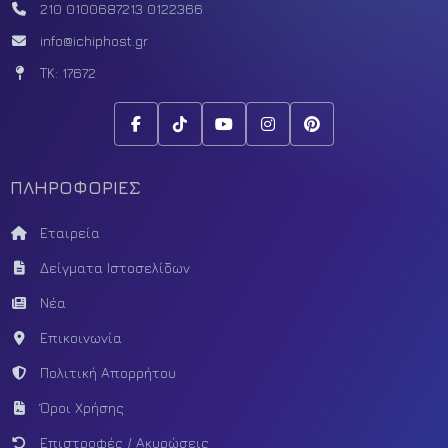
210 0100687
213 0122366
info@ichiphost.gr
ΤΚ: 17672
ΠΛΗΡΟΦΟΡΙΕΣ
Εταιρεία
Δείγματα Ιστοσελίδων
Νέα
Επικοινωνία
Πολιτική Απορρήτου
Όροι Χρήσης
Επιστροφές / Ακυρώσεις