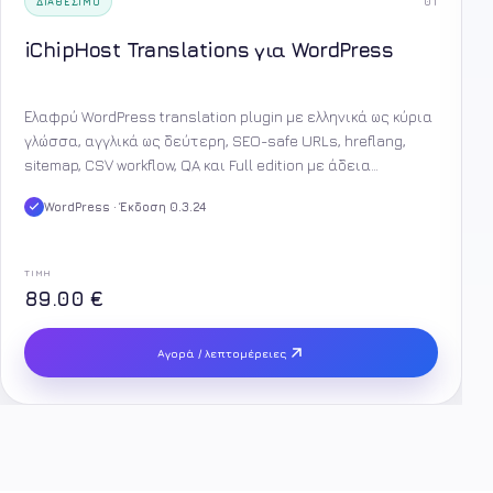
01
ΔΙΑΘΈΣΙΜΟ
iChipHost Translations για WordPress
Ελαφρύ WordPress translation plugin με ελληνικά ως κύρια
γλώσσα, αγγλικά ως δεύτερη, SEO-safe URLs, hreflang,
sitemap, CSV workflow, QA και Full edition με άδεια
iChipHost.
WordPress · Έκδοση 0.3.24
ΤΙΜΉ
89.00 €
Αγορά / λεπτομέρειες