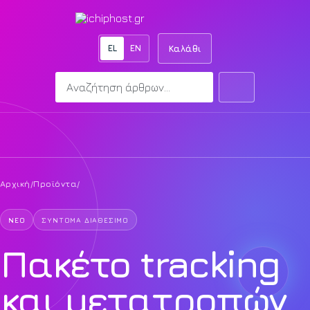
EL
EN
Καλάθι
Αναζήτηση
Αναζήτηση
Άνοιγμα μενού
Αρχική
/
Προϊόντα
/
ΝΈΟ
ΣΎΝΤΟΜΑ ΔΙΑΘΈΣΙΜΟ
Πακέτο tracking
και μετατροπών