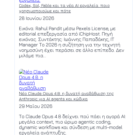
Codex, Sol, Fable και τα νέα AI εργαλεία: ποιο
χρησιμοποιούμε και πότε
28 Ιουνίου 2026
Εικόνα: Rahul Pandit μέσω Pexels License, με
editorial επεξεργασία από iChipHost. Πηγή
εικόνας. Συντάκτης: Ιωάννης Παπαδάκης, IT
Manager Το 2026 η συζήτηση για την τεχνητή
νοημοσύνη έχει περάσει σε άλλο επίπεδο. Δεν
μιλάμε πια...
Νέο Claude Opus 4.8: η δυνατή αναβάθμιση της
Anthropic για AI agents και κώδικα
29 Μαΐου 2026
Το Claude Opus 4.8 δείχνει πού πάει η αγορά AI:
μεγάλα context, πιο ώριμο agentic coding,
dynamic workflows και σύνδεση με multi-model
εργαλεία ανάπτυξης.