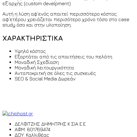
εξ΄αρχής (custom develpment).
Αυτή η λύση αφ΄ενός απαιτεί περισσότερο κόστος
αφ΄ετέρου χρειάζεται περισότερο χρόνο τόσο στο case
study όσο και στην υλοποίηση.
ΧΑΡΑΚΤΗΡΙΣΤΙΚΑ
Υψηλό κόστος
Εξαρτάται από τις απαιτήσεις του πελάτη
Μοναδική Σχεδίαση
Μοναδική λειτουργικότητα
Ανταποκριτκή σε όλες τις συσκευές
SEO & Social Media Δωρεάν
ΔΕΛΦΙΤΖΗΣ ΔΗΜΗΤΡΗΣ Κ ΣΙΑ Ε.Ε
ΑΦΜ: 801769474
ΔΟΥ: Καλλιθέας